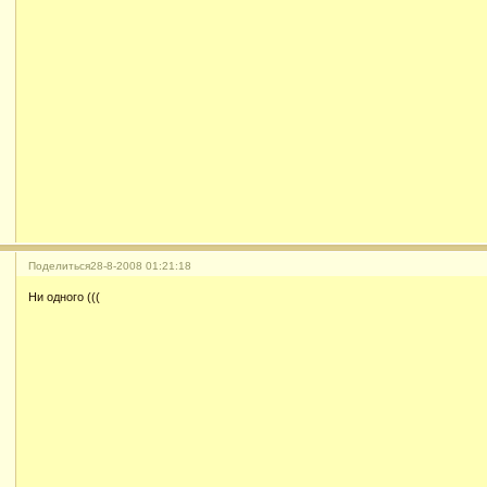
Поделиться
28-8-2008 01:21:18
Ни одного (((