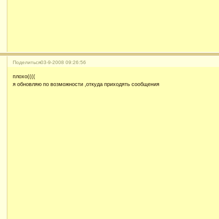
Поделиться
03-9-2008 09:26:56
плохо((((
я обновляю по возможности ,откуда приходять сообщения