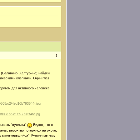
1
 (Белавино, Халтурино) найден
лическими клепками. Один глаз
другом для активного человека.
азывать "суслика"
Видно, что с
трелы, вероятно потерялся на охоте.
 "заколтунившийся". Купили мы ему