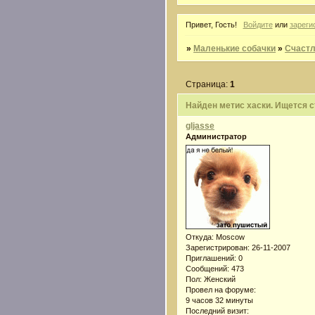
Привет, Гость!
Войдите
или
зареги
»
Маленькие собачки
»
Счастл
Страница:
1
Найден метис хаски. Ищется с
gljasse
Администратор
Откуда:
Moscow
Зарегистрирован
: 26-11-2007
Приглашений:
0
Сообщений:
473
Пол:
Женский
Провел на форуме:
9 часов 32 минуты
Последний визит: