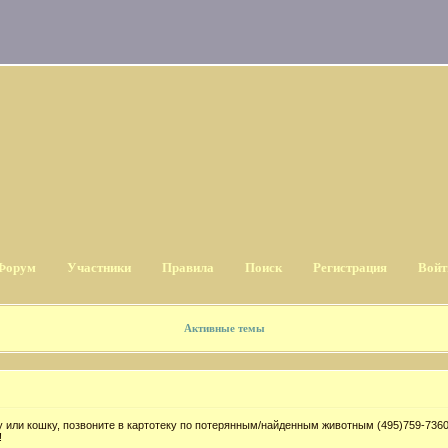
Форум
Участники
Правила
Поиск
Регистрация
Войт
Активные темы
 или кошку, позвоните в картотеку по потерянным/найденным животным (495)759-7360
!