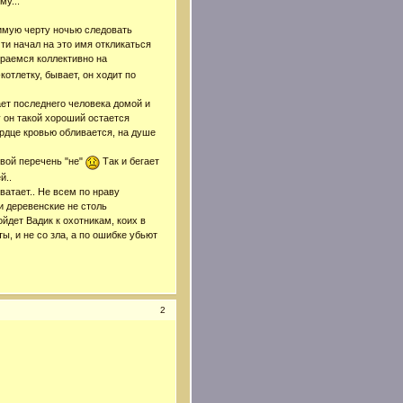
му...
бимую черту ночью следовать
ти начал на это имя откликаться
ираемся коллективно на
отлетку, бывает, он ходит по
ает последнего человека домой и
 он такой хороший остается
ердце кровью обливается, на душе
 свой перечень "не"
Так и бегает
й..
хватает.. Не всем по нраву
и деревенские не столь
ойдет Вадик к охотникам, коих в
, и не со зла, а по ошибке убьют
2