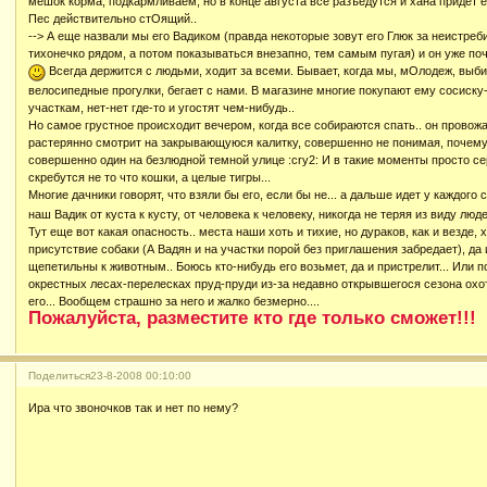
мешок корма, подкармливаем, но в конце августа все разъедутся и хана придет е
Пес действительно стОящий..
--> А еще назвали мы его Вадиком (правда некоторые зовут его Глюк за неистре
тихонечко рядом, а потом показываться внезапно, тем самым пугая) и он уже поч
Всегда держится с людьми, ходит за всеми. Бывает, когда мы, мОлодеж, выб
велосипедные прогулки, бегает с нами. В магазине многие покупают ему сосиску-к
участкам, нет-нет где-то и угостят чем-нибудь..
Но самое грустное происходит вечером, когда все собираются спать.. он провож
растерянно смотрит на закрывающуюся калитку, совершенно не понимая, почему
совершенно один на безлюдной темной улице :cry2: И в такие моменты просто с
скребутся не то что кошки, а целые тигры...
Многие дачники говорят, что взяли бы его, если бы не... а дальше идет у каждого
наш Вадик от куста к кусту, от человека к человеку, никогда не теряя из виду люде
Тут еще вот какая опасность.. места наши хоть и тихие, но дураков, как и везде, 
присутствие собаки (А Вадян и на участки порой без приглашения забредает), да 
щепетильны к животным.. Боюсь кто-нибудь его возьмет, да и пристрелит... Или п
окрестных лесах-перелесках пруд-пруди из-за недавно открывшегося сезона охоты
его... Вообщем страшно за него и жалко безмерно....
Пожалуйста, разместите кто где только сможет!!!
Поделиться
23-8-2008 00:10:00
Ира что звоночков так и нет по нему?