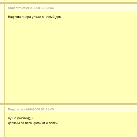
Поделиться
15-9-2008 18:08:44
Вадюша вчера уехал в новый дом!
Поделиться
16-9-2008 09:41:45
ну не ужели)))))
держим за него кулачки и лапки