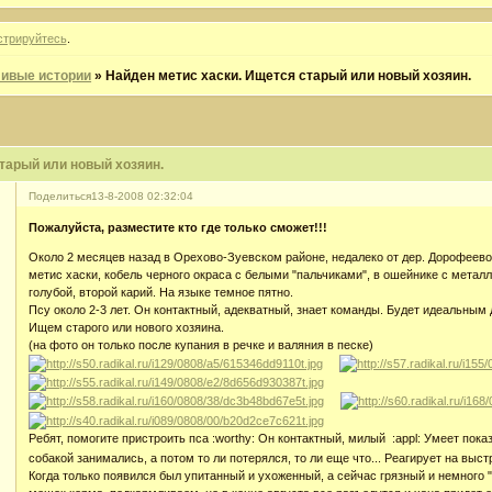
стрируйтесь
.
ивые истории
»
Найден метис хаски. Ищется старый или новый хозяин.
тарый или новый хозяин.
Поделиться
13-8-2008 02:32:04
Пожалуйста, разместите кто где только сможет!!!
Около 2 месяцев назад в Орехово-Зуевском районе, недалеко от дер. Дорофеево
метис хаски, кобель черного окраса с белыми "пальчиками", в ошейнике с метал
голубой, второй карий. На языке темное пятно.
Псу около 2-3 лет. Он контактный, адекватный, знает команды. Будет идеальным 
Ищем старого или нового хозяина.
(на фото он только после купания в речке и валяния в песке)
Ребят, помогите пристроить пса :worthy: Он контактный, милый :appl: Умеет пок
собакой занимались, а потом то ли потерялся, то ли еще что... Реагирует на выс
Когда только появился был упитанный и ухоженный, а сейчас грязный и немного