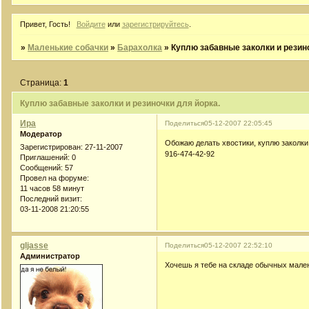
Привет, Гость!
Войдите
или
зарегистрируйтесь
.
»
Маленькие собачки
»
Барахолка
»
Куплю забавные заколки и резино
Страница:
1
Куплю забавные заколки и резиночки для йорка.
Ира
Поделиться
05-12-2007 22:05:45
Модератор
Обожаю делать хвостики, куплю заколки 
Зарегистрирован
: 27-11-2007
916-474-42-92
Приглашений:
0
Сообщений:
57
Провел на форуме:
11 часов 58 минут
Последний визит:
03-11-2008 21:20:55
gljasse
Поделиться
05-12-2007 22:52:10
Администратор
Хочешь я тебе на складе обычных мале