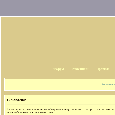
Форум
Участники
Правила
Активные
Объявление
Если вы потеряли или нашли собаку или кошку, позвоните в картотеку по потер
вашего/кто-то ищет своего питомца!