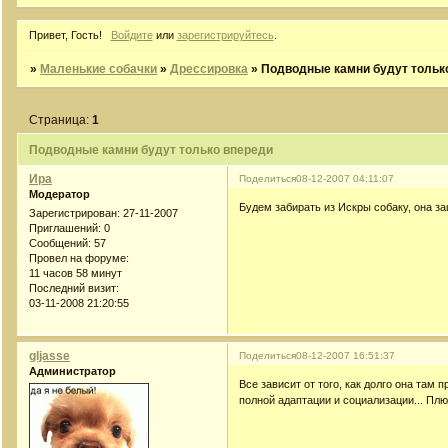
Привет, Гость!
Войдите
или
зарегистрируйтесь
.
»
Маленькие собачки
»
Дрессировка
»
Подводные камни будут тольк
Страница:
1
Подводные камни будут только впереди
Ира
Поделиться
08-12-2007 04:11:07
Модератор
Будем забирать из Искры собаку, она за
Зарегистрирован
: 27-11-2007
Приглашений:
0
Сообщений:
57
Провел на форуме:
11 часов 58 минут
Последний визит:
03-11-2008 21:20:55
gljasse
Поделиться
08-12-2007 16:51:37
Администратор
Все зависит от того, как долго она там
полной адаптации и социализации... Пл