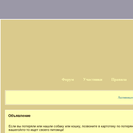
Форум
Участники
Правила
Активные
Объявление
Если вы потеряли или нашли собаку или кошку, позвоните в картотеку по потер
вашего/кто-то ищет своего питомца!