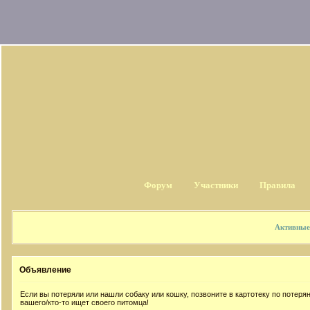
Форум
Участники
Правила
Активные
Объявление
Если вы потеряли или нашли собаку или кошку, позвоните в картотеку по потер
вашего/кто-то ищет своего питомца!