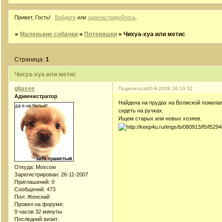
Привет, Гость!
Войдите
или
зарегистрируйтесь
.
»
Маленькие собачки
»
Потеряшки
»
Чихуа-хуа или метис
Страница:
1
Чихуа-хуа или метис
gljasse
Поделиться
30-9-2008 16:19:32
Администратор
Найдена на прудах на Волжской пожилая
сидеть на ручках.
Ищем старых или новых хозяев.
Откуда:
Moscow
Зарегистрирован
: 26-11-2007
Приглашений:
0
Сообщений:
473
Пол:
Женский
Провел на форуме:
9 часов 32 минуты
Последний визит: