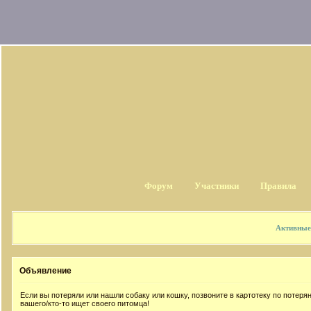
Форум
Участники
Правила
Активные
Объявление
Если вы потеряли или нашли собаку или кошку, позвоните в картотеку по потер
вашего/кто-то ищет своего питомца!