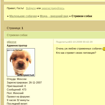
Привет, Гость!
Войдите
или
зарегистрируйтесь
.
»
Маленькие собачки
»
Мода, - внешний вид
»
Стрижки собак
Страница:
1
Стрижки собак
gljasse
Поделиться
02-10-2008 00:42:29
Администратор
Очень уж люблю стриженных собачек
Кто как стрижет своих питомцев?
Откуда:
Moscow
Зарегистрирован
: 26-11-2007
Приглашений:
0
Сообщений:
473
Пол:
Женский
Провел на форуме:
9 часов 32 минуты
Последний визит: