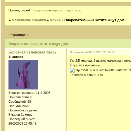
Привет, Гость!
Войдите
или
зарегистрируйтесь
.
»
Маленькие собачки
»
Архив
»
Очаровательные котята ищут дом
Страница:
1
Очаровательные котята ищут дом
Болотная Зеленовая Тварь
Поделиться
29-10-2008 21:46:28
Участник
Им 2,5 месяца. 2 рыжих мальчика и поло
К туалету приучены.
Телефон 89096991175
Зарегистрирован
: 11-2-2008
Приглашений:
0
Сообщений:
59
Пол:
Женский
Провел на форуме:
5 часов 11 минут
Последний визит:
28-2-2009 17:45:49