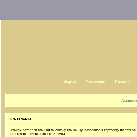
Форум
Участники
Правила
Активные
Объявление
Если вы потеряли или нашли собаку или кошку, позвоните в картотеку по потер
вашего/кто-то ищет своего питомца!