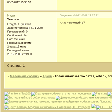
03-7-2012 15:35:57
Надя
Поделиться
10-12-2008 22:27:32
Участник
из-за чего отдаёте?
Откуда:
г.Пушкино
Зарегистрирован
: 31-1-2008
Приглашений:
0
Сообщений:
14
Пол:
Женский
Провел на форуме:
2 часа 16 минут
Последний визит:
29-12-2008 22:19:11
Страница:
1
»
Маленькие собачки
»
Архив
»
Голая китайская хохлатая, кобель, поч