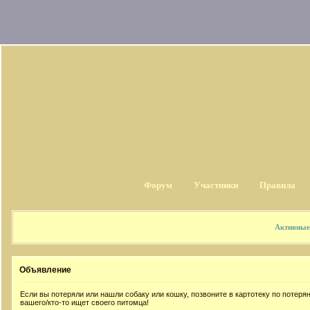
Форум
Участники
Правила
Активные
Объявление
Если вы потеряли или нашли собаку или кошку, позвоните в картотеку по потер
вашего/кто-то ищет своего питомца!