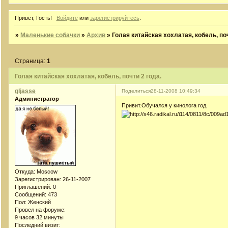
Привет, Гость!
Войдите
или
зарегистрируйтесь
.
»
Маленькие собачки
»
Архив
»
Голая китайская хохлатая, кобель, поч
Страница:
1
Голая китайская хохлатая, кобель, почти 2 года.
gljasse
Поделиться
28-11-2008 10:49:34
Администратор
Привит.Обучался у кинолога год.
Откуда:
Moscow
Зарегистрирован
: 26-11-2007
Приглашений:
0
Сообщений:
473
Пол:
Женский
Провел на форуме:
9 часов 32 минуты
Последний визит: