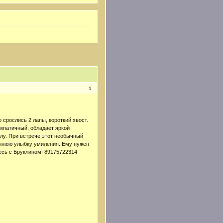
1
 срослись 2 лапы, короткий хвост.
мпатичный, обладает яркой
улу. При встрече этот необычный
ннюю улыбку умиления. Ему нужен
есь с Бруклином! 89175722314