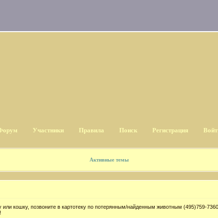
Форум
Участники
Правила
Поиск
Регистрация
Войт
Активные темы
 или кошку, позвоните в картотеку по потерянным/найденным животным (495)759-7360
!