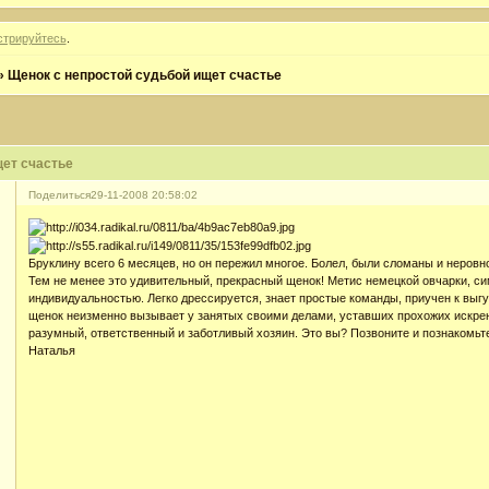
стрируйтесь
.
»
Щенок с непростой судьбой ищет счастье
щет счастье
Поделиться
29-11-2008 20:58:02
Бруклину всего 6 месяцев, но он пережил многое. Болел, были сломаны и неровно
Тем не менее это удивительный, прекрасный щенок! Метис немецкой овчарки, си
индивидуальностью. Легко дрессируется, знает простые команды, приучен к выг
щенок неизменно вызывает у занятых своими делами, уставших прохожих искре
разумный, ответственный и заботливый хозяин. Это вы? Позвоните и познакомьт
Наталья