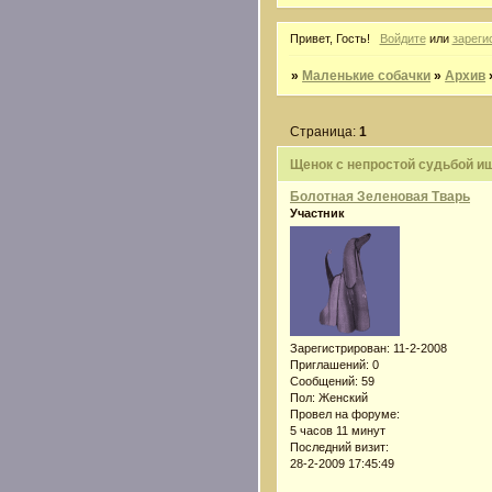
Привет, Гость!
Войдите
или
зареги
»
Маленькие собачки
»
Архив
Страница:
1
Щенок с непростой судьбой и
Болотная Зеленовая Тварь
Участник
Зарегистрирован
: 11-2-2008
Приглашений:
0
Сообщений:
59
Пол:
Женский
Провел на форуме:
5 часов 11 минут
Последний визит:
28-2-2009 17:45:49