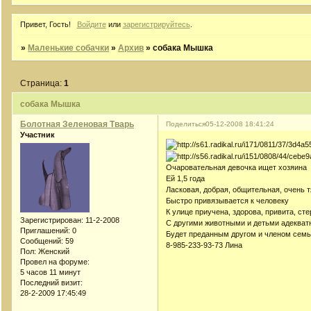
Привет, Гость!
Войдите
или
зарегистрируйтесь
.
»
Маленькие собачки
»
Архив
»
собака Мышка
Страница:
1
собака Мышка
Болотная Зеленовая Тварь
Поделиться
05-12-2008 18:41:24
Участник
Очаровательная девочка ищет хозяина
Ей 1,5 года
Ласковая, добрая, общительная, очень 
Быстро привязывается к человеку
К улице приучена, здорова, привита, ст
Зарегистрирован
: 11-2-2008
С другими животными и детьми адекват
Приглашений:
0
Будет преданным другом и членом сем
Сообщений:
59
8-985-233-93-73 Лина
Пол:
Женский
Провел на форуме:
5 часов 11 минут
Последний визит:
28-2-2009 17:45:49