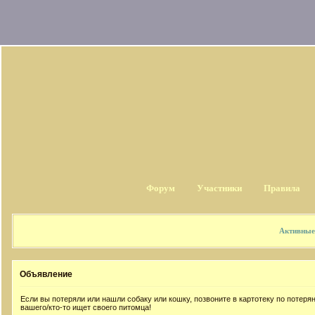
Форум
Участники
Правила
Активные
Объявление
Если вы потеряли или нашли собаку или кошку, позвоните в картотеку по потер
вашего/кто-то ищет своего питомца!