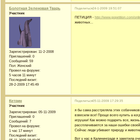
Болотная Зеленовая Тварь
Поделиться
24-1-2009 19:51:07
Участник
ПЕТИЦИЯ -
http://www.gopetition.com/onl
животных...
Зарегистрирован
: 11-2-2008
Приглашений:
0
Сообщений:
59
Пол:
Женский
Провел на форуме:
5 часов 11 минут
Последний визит:
28-2-2009 17:45:49
Кетрин
Поделиться
05-11-2009 17:29:35
Участник
я бы сама расстреляла этих собачников
Зарегистрирован
: 05-11-2009
взвесили все! Проще всего купить а когд
Приглашений:
0
игрушки! Как можно подарить все, жизн
Сообщений:
7
рассплачиваются за наши ошибки свое
Провел на форуме:
Сейчас люди убивают природу и животны
1 час 17 минут
Последний визит:
Вот у нас в Калининграде я заметила оч
05-11-2009 18:49:05