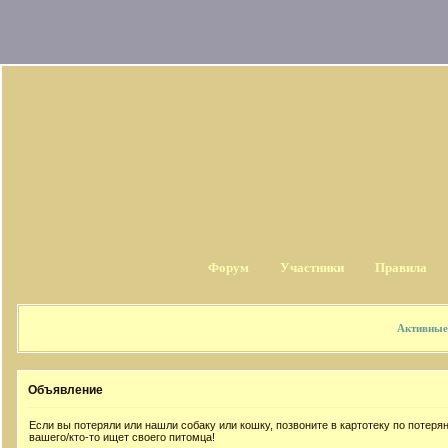
Форум
Участники
Правила
Активные
Объявление
Если вы потеряли или нашли собаку или кошку, позвоните в картотеку по потер
вашего/кто-то ищет своего питомца!