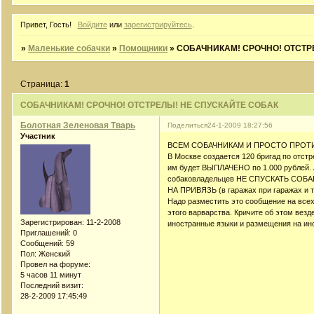
Привет, Гость!
Войдите
или
зарегистрируйтесь
.
»
Маленькие собачки
»
Помощники
»
СОБАЧНИКАМ! СРОЧНО! ОТСТР
Страница:
1
СОБАЧНИКАМ! СРОЧНО! ОТСТРЕЛЫ! НЕ СПУСКАЙТЕ СОБАК
Болотная Зеленовая Тварь
Поделиться
24-1-2009 18:27:56
Участник
ВСЕМ СОБАЧНИКАМ И ПРОСТО ПРО
В Москве создается 120 бригад по отст
им будет ВЫПЛАЧЕНО по 1.000 рублей. 
собаковладельцев НЕ СПУСКАТЬ СОБ
НА ПРИВЯЗЬ (в гаражах при гаражах и т
Надо разместить это сообщение на всех
этого варварства. Кричите об этом везд
Зарегистрирован
: 11-2-2008
иностранные языки и размещения на ин
Приглашений:
0
Сообщений:
59
Пол:
Женский
Провел на форуме:
5 часов 11 минут
Последний визит:
28-2-2009 17:45:49