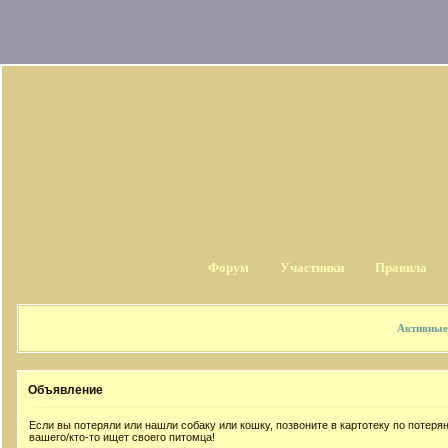
Форум
Участники
Правила
Активные
Объявление
Если вы потеряли или нашли собаку или кошку, позвоните в картотеку по потер
вашего/кто-то ищет своего питомца!