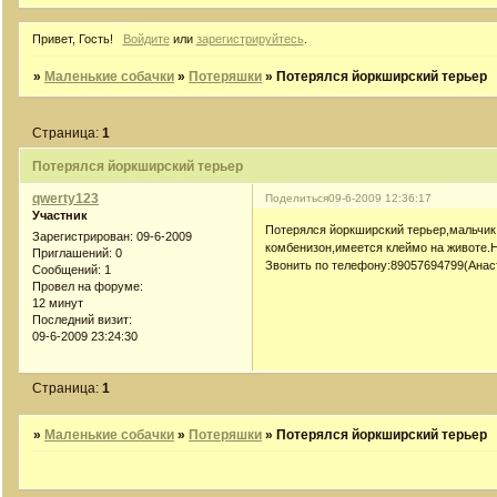
Привет, Гость!
Войдите
или
зарегистрируйтесь
.
»
Маленькие собачки
»
Потеряшки
»
Потерялся йоркширский терьер
Страница:
1
Потерялся йоркширский терьер
qwerty123
Поделиться
09-6-2009 12:36:17
Участник
Потерялся йоркширский терьер,мальчик
Зарегистрирован
: 09-6-2009
комбенизон,имеется клеймо на животе.
Приглашений:
0
Звонить по телефону:89057694799(Анас
Сообщений:
1
Провел на форуме:
12 минут
Последний визит:
09-6-2009 23:24:30
Страница:
1
»
Маленькие собачки
»
Потеряшки
»
Потерялся йоркширский терьер