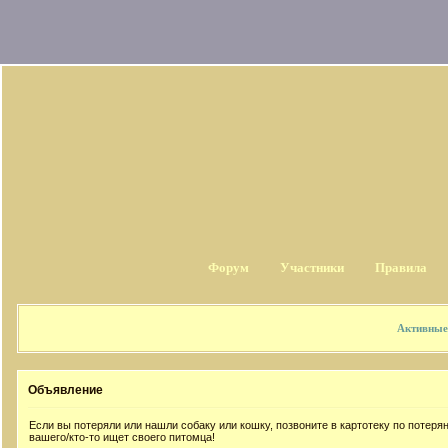
Форум
Участники
Правила
Активные
Объявление
Если вы потеряли или нашли собаку или кошку, позвоните в картотеку по потер
вашего/кто-то ищет своего питомца!