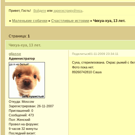
Привет, Гость!
Войдите
или
зарегистрируйтесь
.
»
Маленькие собачки
»
Счастливые истории
»
Чихуа-хуа, 13 лет.
Страница:
1
Чихуа-хуа, 13 лет.
gljasse
Поделиться
01-11-2009 23:34:11
Администратор
Сука, стерилизована. Окрас рыжий с бел
Фото пока нет.
89260742810 Саша
Откуда:
Moscow
Зарегистрирован
: 26-11-2007
Приглашений:
0
Сообщений:
473
Пол:
Женский
Провел на форуме:
9 часов 32 минуты
Последний визит: