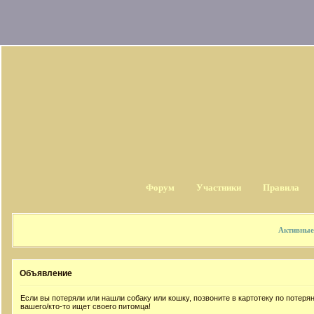
Форум
Участники
Правила
Активные
Объявление
Если вы потеряли или нашли собаку или кошку, позвоните в картотеку по потер
вашего/кто-то ищет своего питомца!