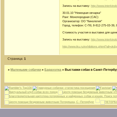
Запись на выставку:
http://www.interkino
30.01.10 "Немецкая овчарка"
Ранг: Монопородная (CAC)
Организатор: ОО "Кинология"
Город, телефон: С-Пб, 8-812-275-03-39, 
Стоимость участия в выставке для щенко
Запись на выставку:
http://www.interkino
http://www.iku.ru/exhibitions.phtml?all=ok
Страница:
1
»
Маленькие собачки
»
Барахолка
»
Выставки собак в Санкт-Петербур