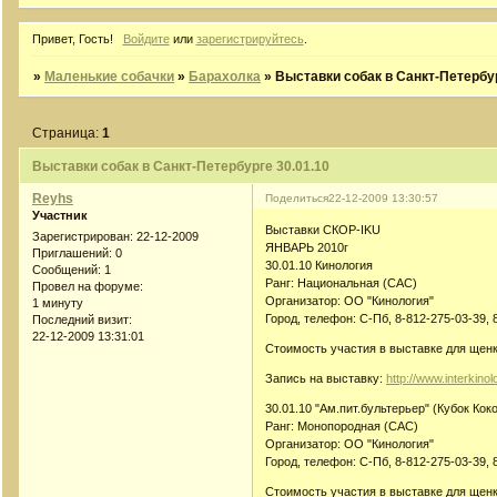
Привет, Гость!
Войдите
или
зарегистрируйтесь
.
»
Маленькие собачки
»
Барахолка
»
Выставки собак в Санкт-Петербур
Страница:
1
Выставки собак в Санкт-Петербурге 30.01.10
Reyhs
Поделиться
22-12-2009 13:30:57
Участник
Выставки СКОР-IKU
Зарегистрирован
: 22-12-2009
ЯНВАРЬ 2010г
Приглашений:
0
30.01.10 Кинология
Сообщений:
1
Ранг: Национальная (CAC)
Провел на форуме:
Организатор: ОО "Кинология"
1 минуту
Город, телефон: С-Пб, 8-812-275-03-39, 
Последний визит:
22-12-2009 13:31:01
Стоимость участия в выставке для щенко
Запись на выставку:
http://www.interkino
30.01.10 "Ам.пит.бультерьер" (Кубок Кок
Ранг: Монопородная (CAC)
Организатор: ОО "Кинология"
Город, телефон: С-Пб, 8-812-275-03-39, 
Стоимость участия в выставке для щенко