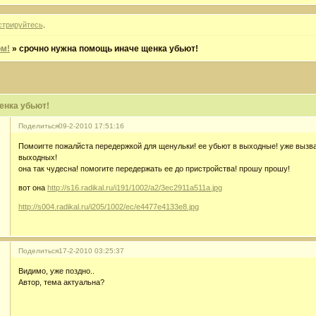
стрируйтесь
.
м!
»
срочно нужна помощь иначе щенка убьют!
енка убьют!
Поделиться
09-2-2010 17:51:16
Помоигте пожалйста передержкой для щенульки! ее убьют в выходные! уже вызва
выходных!
она так чудесна! помогите передержать ее до пристройства! прошу прошу!
вот она
http://s16.radikal.ru/i191/1002/a2/3ec2911a511a.jpg
http://s004.radikal.ru/i205/1002/ec/e4477e4133e8.jpg
Поделиться
17-2-2010 03:25:37
Видимо, уже поздно..
Автор, тема актуальна?