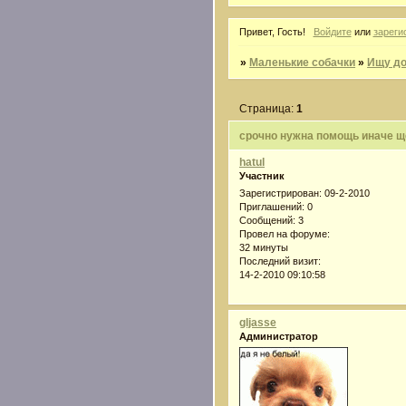
Привет, Гость!
Войдите
или
зареги
»
Маленькие собачки
»
Ищу до
Страница:
1
срочно нужна помощь иначе щ
hatul
Участник
Зарегистрирован
: 09-2-2010
Приглашений:
0
Сообщений:
3
Провел на форуме:
32 минуты
Последний визит:
14-2-2010 09:10:58
gljasse
Администратор