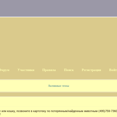
Форум
Участники
Правила
Поиск
Регистрация
Войт
Активные темы
 или кошку, позвоните в картотеку по потерянным/найденным животным (495)759-7360
!