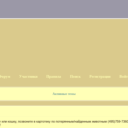
Форум
Участники
Правила
Поиск
Регистрация
Войт
Активные темы
 или кошку, позвоните в картотеку по потерянным/найденным животным (495)759-7360
!