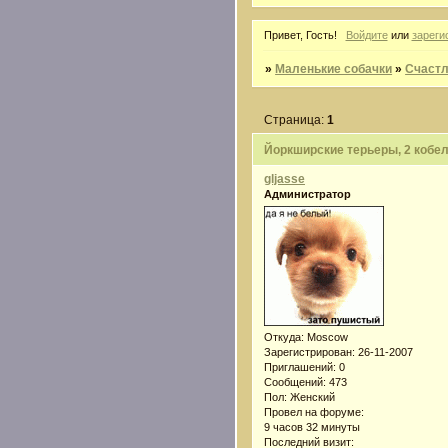
Привет, Гость!
Войдите
или
зареги
»
Маленькие собачки
»
Счастл
Страница:
1
Йоркширские терьеры, 2 кобеля
gljasse
Администратор
Откуда:
Moscow
Зарегистрирован
: 26-11-2007
Приглашений:
0
Сообщений:
473
Пол:
Женский
Провел на форуме:
9 часов 32 минуты
Последний визит: