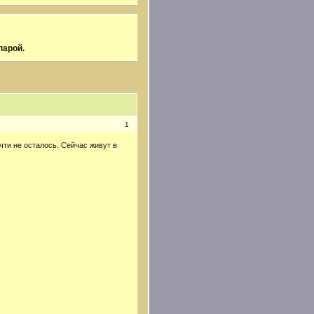
парой.
1
чти не осталось. Сейчас живут в