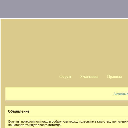
Форум
Участники
Правила
Активные
Объявление
Если вы потеряли или нашли собаку или кошку, позвоните в картотеку по потер
вашего/кто-то ищет своего питомца!