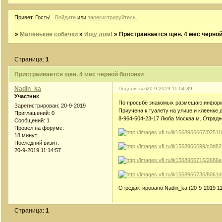
Привет, Гость!
Войдите
или
зарегистрируйтесь
.
»
Маленькие собачки
»
Ищу дом!
»
Пристраивается щен. 4 мес черно
Страница:
1
Пристраивается щен. 4 мес черной болонки
Nadin_ka
Поделиться
20-9-2019 11:04:39
Участник
По просьбе знакомых размещаю информ
Зарегистрирован
: 20-9-2019
Приучена к туалету на улице и клеенке 
Приглашений:
0
8-964-504-23-17 Люба Москва,м. Отрадн
Сообщений:
1
Провел на форуме:
18 минут
Последний визит:
20-9-2019 11:14:57
Отредактировано Nadin_ka (20-9-2019 11
Страница:
1