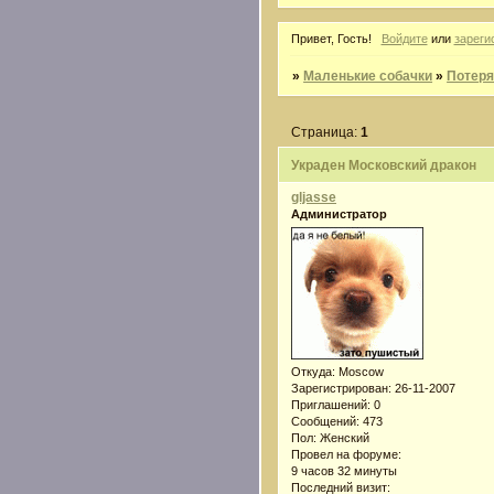
Привет, Гость!
Войдите
или
зареги
»
Маленькие собачки
»
Потер
Страница:
1
Украден Московский дракон
gljasse
Администратор
Откуда:
Moscow
Зарегистрирован
: 26-11-2007
Приглашений:
0
Сообщений:
473
Пол:
Женский
Провел на форуме:
9 часов 32 минуты
Последний визит: