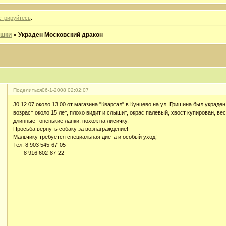
стрируйтесь
.
яшки
»
Украден Московский дракон
Поделиться
06-1-2008 02:02:07
30.12.07 около 13.00 от магазина "Квартал" в Кунцево на ул. Гришина был украде
возраст около 15 лет, плохо видит и слышит, окрас палевый, хвост купирован, вес 
длинные тоненькие лапки, похож на лисичку.
Просьба вернуть собаку за вознаграждение!
Мальчику требуется специальная диета и особый уход!
Тел: 8 903 545-67-05
8 916 602-87-22