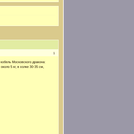
1
н кобель Московского дракона:
около 5 кг, в холке 30-35 см,