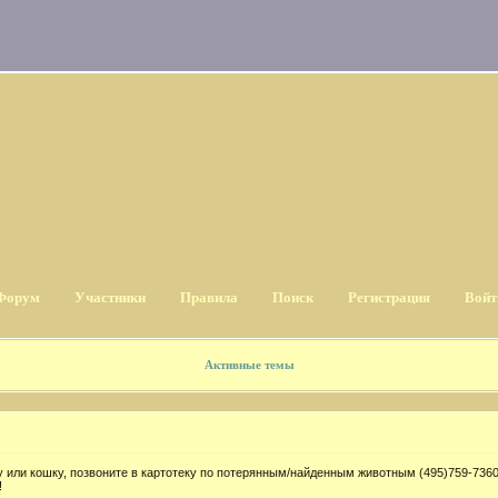
Форум
Участники
Правила
Поиск
Регистрация
Войт
Активные темы
 или кошку, позвоните в картотеку по потерянным/найденным животным (495)759-7360
!