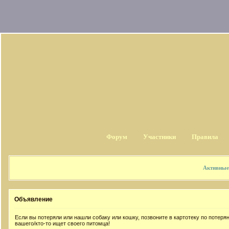
Форум
Участники
Правила
Активные
Объявление
Если вы потеряли или нашли собаку или кошку, позвоните в картотеку по потер
вашего/кто-то ищет своего питомца!