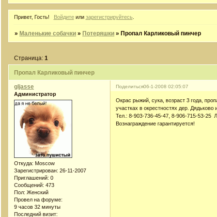
Привет, Гость!
Войдите
или
зарегистрируйтесь
.
»
Маленькие собачки
»
Потеряшки
»
Пропал Карликовый пинчер
Страница:
1
Пропал Карликовый пинчер
gljasse
Поделиться
06-1-2008 02:05:07
Администратор
Окрас рыжий, сука, возраст 3 года, про
участках в окрестностях дер. Дядьково 
Тел.: 8-903-736-45-47, 8-906-715-53-25
Вознаграждение гарантируется!
Откуда:
Moscow
Зарегистрирован
: 26-11-2007
Приглашений:
0
Сообщений:
473
Пол:
Женский
Провел на форуме:
9 часов 32 минуты
Последний визит: