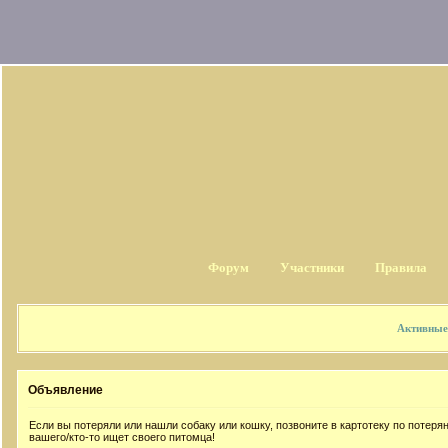
Форум
Участники
Правила
Активные
Объявление
Если вы потеряли или нашли собаку или кошку, позвоните в картотеку по потер
вашего/кто-то ищет своего питомца!