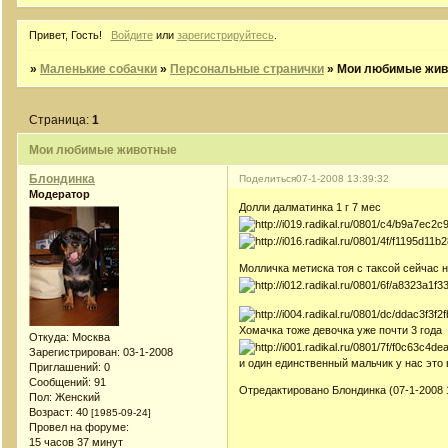
Привет, Гость!
Войдите
или
зарегистрируйтесь
.
»
Маленькие собачки
»
Персональные странички
»
Мои любимые жи
Страница:
1
Мои любимые животные
Блондинка
Поделиться
07-1-2008 13:39:32
Модератор
Долли далматинка 1 г 7 мес
Молличка метиска тоя с таксой сейчас н
Хомачка тоже девочка уже почти 3 года
Откуда:
Москва
Зарегистрирован
: 03-1-2008
и один единственный мальчик у нас это
Приглашений:
0
Сообщений:
91
Отредактировано Блондинка (07-1-2008 
Пол:
Женский
Возраст:
40
[1985-09-24]
Провел на форуме:
15 часов 37 минут