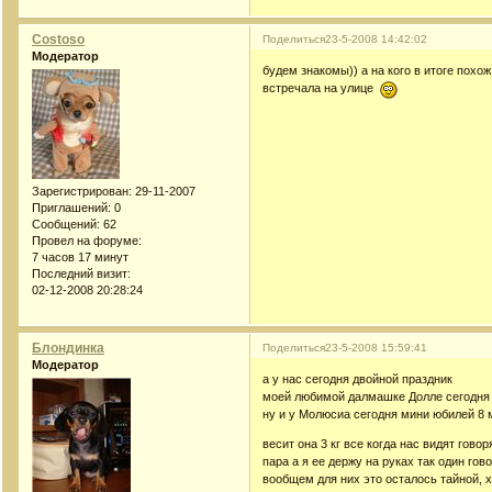
Costoso
Поделиться
23-5-2008 14:42:02
Модератор
будем знакомы)) а на кого в итоге похож
встречала на улице
Зарегистрирован
: 29-11-2007
Приглашений:
0
Сообщений:
62
Провел на форуме:
7 часов 17 минут
Последний визит:
02-12-2008 20:28:24
Блондинка
Поделиться
23-5-2008 15:59:41
Модератор
а у нас сегодня двойной праздник
моей любимой далмашке Долле сегодня 
ну и у Молюсиа сегодня мини юбилей 8 
весит она 3 кг все когда нас видят гово
пара а я ее держу на руках так один гов
вообщем для них это осталось тайной, х