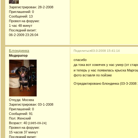
Зарегистрирован
: 28-2-2008
Приглашений:
0
Сообщений:
13
Провел на форуме:
1 час 48 минут
Последний визит:
06-2-2009 23:26:04
Блондинка
Поделиться
03-3-2008 15:41:14
Модератор
спасибо
да тока вот хомячек у нас умер (от ста
и теперь у нас появилась крыска Марго
фото вставля по пойзже
Отредактировано Блондинка (03-3-2008 
Откуда:
Москва
Зарегистрирован
: 03-1-2008
Приглашений:
0
Сообщений:
91
Пол:
Женский
Возраст:
40
[1985-09-24]
Провел на форуме:
15 часов 37 минут
Последний визит: