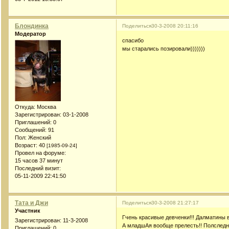
Блондинка
Поделиться
30-3-2008 20:11:16
Модератор
спасибо
мы старались позировали)))))))
Откуда:
Москва
Зарегистрирован
: 03-1-2008
Приглашений:
0
Сообщений:
91
Пол:
Женский
Возраст:
40
[1985-09-24]
Провел на форуме:
15 часов 37 минут
Последний визит:
05-11-2009 22:41:50
Тата и Джи
Поделиться
30-3-2008 21:27:17
Участник
Гчень красивые девченки!!! Далматины 
Зарегистрирован
: 11-3-2008
А младшАя вообще прелесть!! Полследня
Приглашений:
0