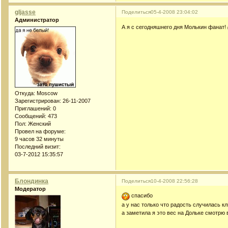
gljasse
Поделиться
05-4-2008 23:04:02
Администратор
А я с сегодняшнего дня Молькин фанат!
Откуда:
Moscow
Зарегистрирован
: 26-11-2007
Приглашений:
0
Сообщений:
473
Пол:
Женский
Провел на форуме:
9 часов 32 минуты
Последний визит:
03-7-2012 15:35:57
Блондинка
Поделиться
10-4-2008 22:56:28
Модератор
спасибо
а у нас только что радость случилась к
а заметила я это вес на Дольке смотрю в