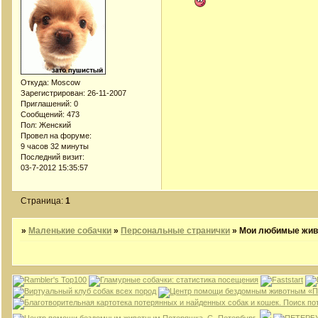
Откуда:
Moscow
Зарегистрирован
: 26-11-2007
Приглашений:
0
Сообщений:
473
Пол:
Женский
Провел на форуме:
9 часов 32 минуты
Последний визит:
03-7-2012 15:35:57
Страница:
1
»
Маленькие собачки
»
Персональные странички
»
Мои любимые жи