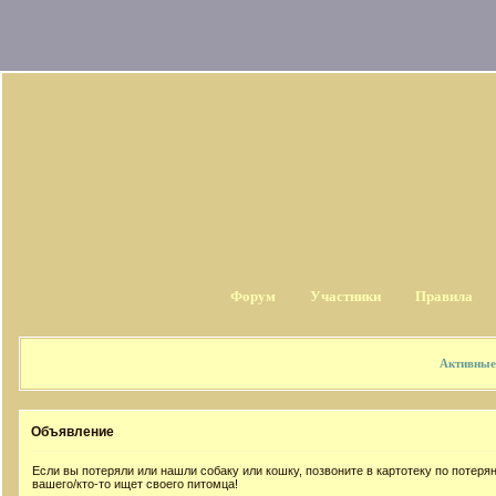
Форум
Участники
Правила
Активные
Объявление
Если вы потеряли или нашли собаку или кошку, позвоните в картотеку по потер
вашего/кто-то ищет своего питомца!