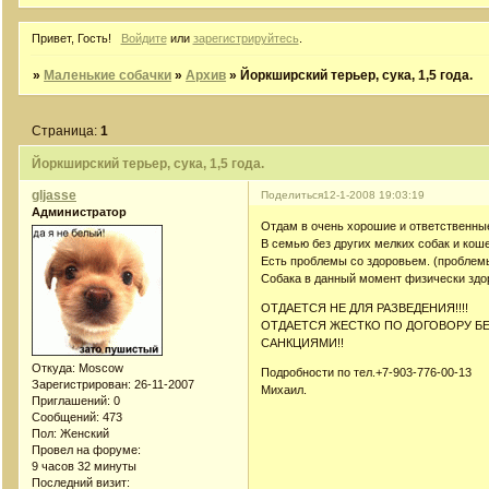
Привет, Гость!
Войдите
или
зарегистрируйтесь
.
»
Маленькие собачки
»
Архив
»
Йоркширский терьер, сука, 1,5 года.
Страница:
1
Йоркширский терьер, сука, 1,5 года.
gljasse
Поделиться
12-1-2008 19:03:19
Администратор
Отдам в очень хорошие и ответственные 
В семью без других мелких собак и кошек
Есть проблемы со здоровьем. (проблем
Собака в данный момент физически здо
ОТДАЕТСЯ НЕ ДЛЯ РАЗВЕДЕНИЯ!!!!
ОТДАЕТСЯ ЖЕСТКО ПО ДОГОВОРУ 
САНКЦИЯМИ!!
Откуда:
Moscow
Подробности по тел.+7-903-776-00-13
Зарегистрирован
: 26-11-2007
Михаил.
Приглашений:
0
Сообщений:
473
Пол:
Женский
Провел на форуме:
9 часов 32 минуты
Последний визит: