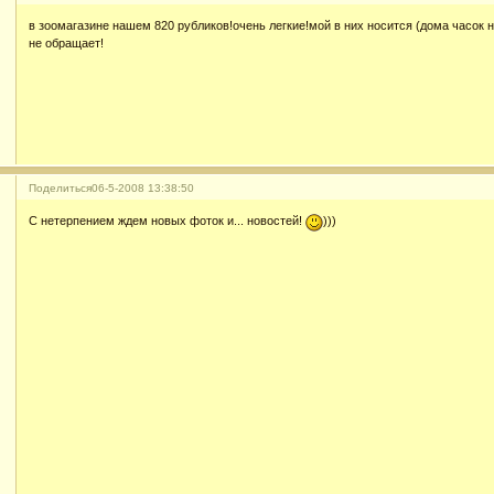
в зоомагазине нашем 820 рубликов!очень легкие!мой в них носится (дома часок 
не обращает!
Поделиться
06-5-2008 13:38:50
С нетерпением ждем новых фоток и... новостей!
)))