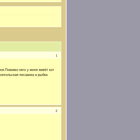
1
ня.Помимо него у меня живёт кот
онгольская песаанка и рыбки.
2