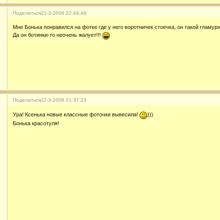
Поделиться
21-3-2008 22:44:49
Мне Бонька понравился на фотке где у него воротничек стоечка, он такой гламур
Да он ботинки-то неочень жалует!!!
Поделиться
22-3-2008 01:37:23
Ура! Ксенька новые классные фоточки вывесила!
)))
Бонька красотуля!