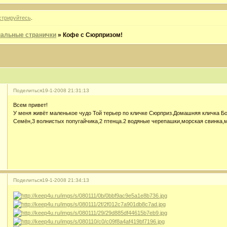
стрируйтесь
.
альные странички
»
Кофе с Сюрпризом!
Поделиться
19-1-2008 21:31:13
Всем привет!
У меня живёт маленькое чудо Той терьер по кличке Сюрприз.Домашняя кличка Бо
Семён,3 волнистых попугайчика,2 птенца.2 водяные черепашки,морская свинка,м
Поделиться
19-1-2008 21:34:13