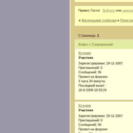
Привет, Гость!
Войдите
или
зареги
»
Маленькие собачки
»
Персон
Страница:
1
Кофе с Сюрпризом!
Ксения
Участник
Зарегистрирован
: 29-11-2007
Приглашений:
0
Сообщений:
36
Провел на форуме:
3 часа 34 минуты
Последний визит:
18-6-2008 10:33:24
Ксения
Участник
Зарегистрирован
: 29-11-2007
Приглашений:
0
Сообщений:
36
Провел на форуме: