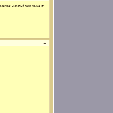
носил)как угорелый даже внимания
13