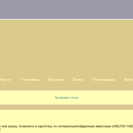
Форум
Участники
Правила
Поиск
Регистрация
Войт
Активные темы
 или кошку, позвоните в картотеку по потерянным/найденным животным (495)759-7360
!