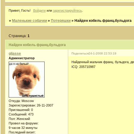
Привет, Гость!
Войдите
или
зарегистрируйтесь
.
»
Маленькие собачки
»
Потеряшки
»
Найден кобель франц.бульдога
Страница:
1
Найден кобель франц.бульдога
gljasse
Поделиться
24-1-2008 22:53:19
Администратор
Найденный мальчик франц. бульдога, дв
ICQ: 205710987
Откуда:
Moscow
Зарегистрирован
: 26-11-2007
Приглашений:
0
Сообщений:
473
Пол:
Женский
Провел на форуме:
9 часов 32 минуты
Последний визит: