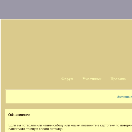
Форум
Участники
Правила
Активные
Объявление
Если вы потеряли или нашли собаку или кошку, позвоните в картотеку по потер
вашего/кто-то ищет своего питомца!