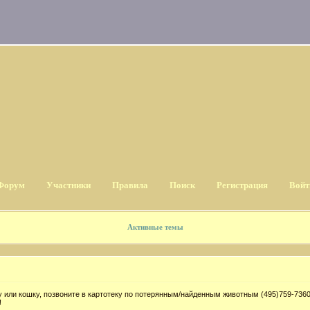
Форум
Участники
Правила
Поиск
Регистрация
Войт
Активные темы
 или кошку, позвоните в картотеку по потерянным/найденным животным (495)759-7360
!