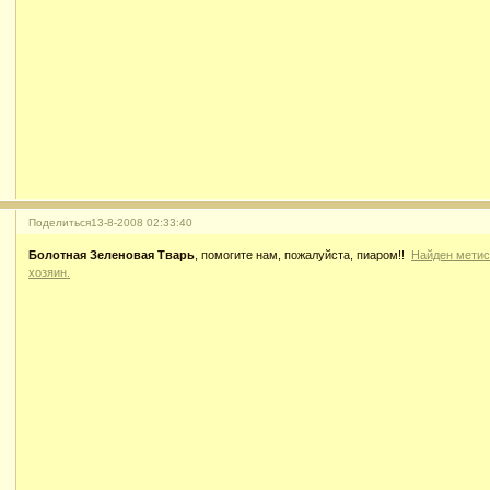
Поделиться
13-8-2008 02:33:40
Болотная Зеленовая Тварь
, помогите нам, пожалуйста, пиаром!!
Найден метис
хозяин.