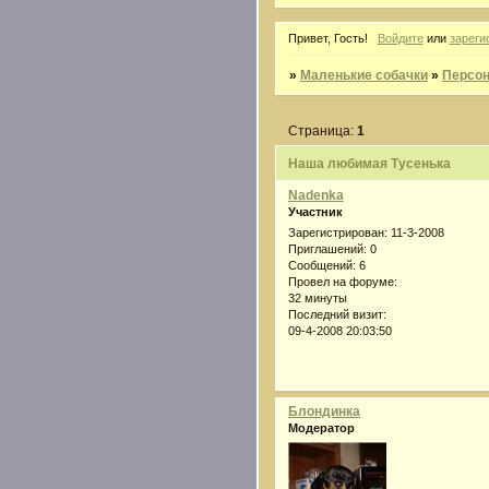
Привет, Гость!
Войдите
или
зареги
»
Маленькие собачки
»
Персон
Страница:
1
Наша любимая Тусенька
Nadenka
Участник
Зарегистрирован
: 11-3-2008
Приглашений:
0
Сообщений:
6
Провел на форуме:
32 минуты
Последний визит:
09-4-2008 20:03:50
Блондинка
Модератор