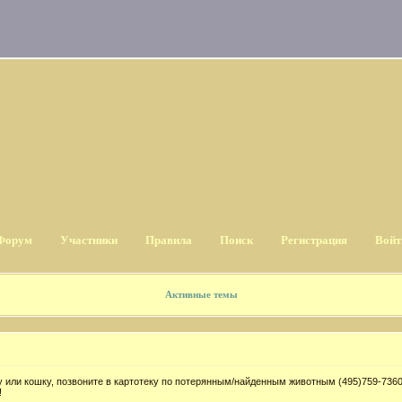
Форум
Участники
Правила
Поиск
Регистрация
Войт
Активные темы
 или кошку, позвоните в картотеку по потерянным/найденным животным (495)759-7360
!