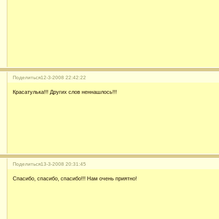
Поделиться
12-3-2008 22:42:22
Красатулька!!! Других слов неннашлось!!!
Поделиться
13-3-2008 20:31:45
Спасибо, спасибо, спасибо!!! Нам очень приятно!