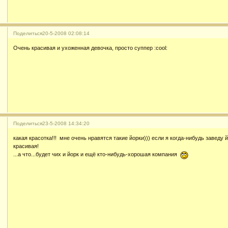
Поделиться
20-5-2008 02:08:14
Очень красивая и ухоженная девочка, просто суппер :cool:
Поделиться
23-5-2008 14:34:20
какая красотка!!! мне очень нравятся такие йорки))) если я когда-нибудь заведу 
красивая!
...а что...будет чих и йорк и ещё кто-нибудь-хорошая компания