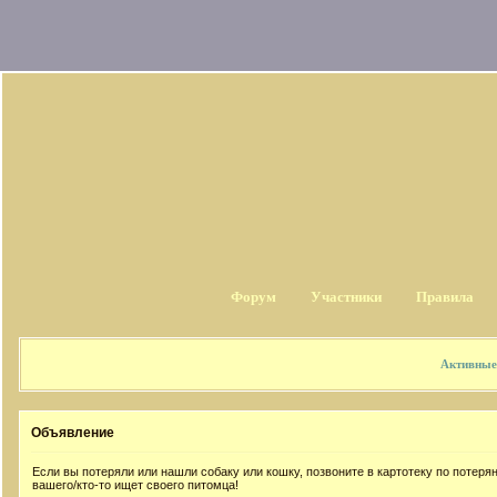
Форум
Участники
Правила
Активные
Объявление
Если вы потеряли или нашли собаку или кошку, позвоните в картотеку по потер
вашего/кто-то ищет своего питомца!