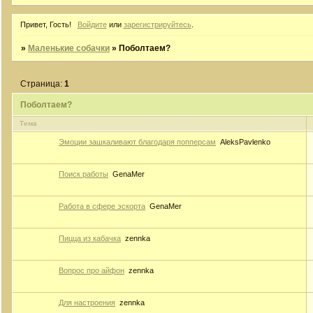
Привет, Гость!
Войдите
или
зарегистрируйтесь
.
»
Маленькие собачки
»
Поболтаем?
Страница:
1
Поболтаем?
Тема
Эмоции зашкаливают благодаря попперсам
AleksPavlenko
Поиск работы
GenaMer
Работа в сфере эскорта
GenaMer
Пицца из кабачка
zennka
Вопрос про айфон
zennka
Для настроения
zennka