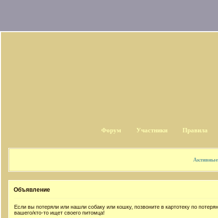
Форум
Участники
Правила
Активные
Объявление
Если вы потеряли или нашли собаку или кошку, позвоните в картотеку по потер
вашего/кто-то ищет своего питомца!