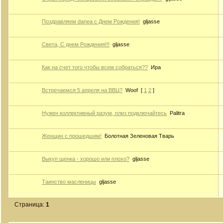
Поздравляем danea с Днем Рождения!
gljasse
Света, С днем Рождения!!!
gljasse
Как на счет того чтобы всем собраться??
Ира
Встречаемся 5 апреля на ВВЦ?
Woof
[
1
2
]
Нужен коллективный разум, плиз подключайтесь
Palitra
Женщин с прошедшим!
Болотная Зеленовая Тварь
Выкуп щенка - хорошо или плохо?
gljasse
Таинство масленицы
gljasse
Страница:
1