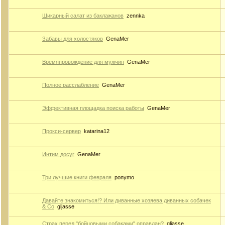
Шикарный салат из баклажанов
zennka
Забавы для холостяков
GenaMer
Времяпровождение для мужчин
GenaMer
Полное расслабление
GenaMer
Эффективная площадка поиска работы
GenaMer
Прокси-сервер
katarina12
Интим досуг
GenaMer
Три лучшие книги февраля
ponymo
Давайте знакомиться!? Или диванные хозяева диванных собачек
& Co
gljasse
Страх перед "бойцовыми собаками" оправдан?
gljasse