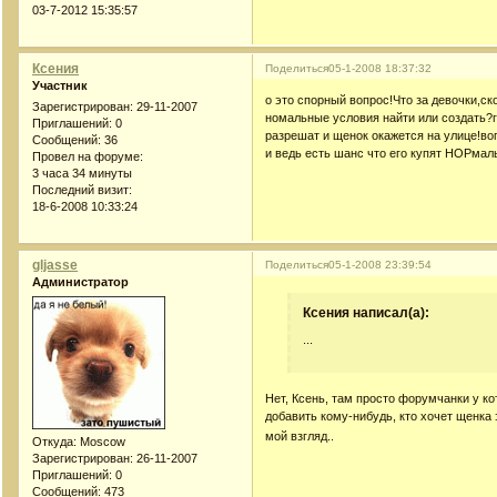
03-7-2012 15:35:57
Ксения
Поделиться
05-1-2008 18:37:32
Участник
о это спорный вопрос!Что за девочки,ск
Зарегистрирован
: 29-11-2007
номальные условия найти или создать?гд
Приглашений:
0
разрешат и щенок окажется на улице!во
Сообщений:
36
и ведь есть шанс что его купят НОРмаль
Провел на форуме:
3 часа 34 минуты
Последний визит:
18-6-2008 10:33:24
gljasse
Поделиться
05-1-2008 23:39:54
Администратор
Ксения написал(а):
...
Нет, Ксень, там просто форумчанки у ко
добавить кому-нибудь, кто хочет щенка 
мой взгляд..
Откуда:
Moscow
Зарегистрирован
: 26-11-2007
Приглашений:
0
Сообщений:
473