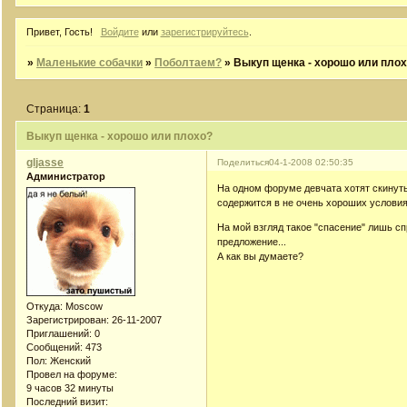
Привет, Гость!
Войдите
или
зарегистрируйтесь
.
»
Маленькие собачки
»
Поболтаем?
»
Выкуп щенка - хорошо или пло
Страница:
1
Выкуп щенка - хорошо или плохо?
gljasse
Поделиться
04-1-2008 02:50:35
Администратор
На одном форуме девчата хотят скинуть
содержится в не очень хороших условия
На мой взгляд такое "спасение" лишь с
предложение...
А как вы думаете?
Откуда:
Moscow
Зарегистрирован
: 26-11-2007
Приглашений:
0
Сообщений:
473
Пол:
Женский
Провел на форуме:
9 часов 32 минуты
Последний визит: