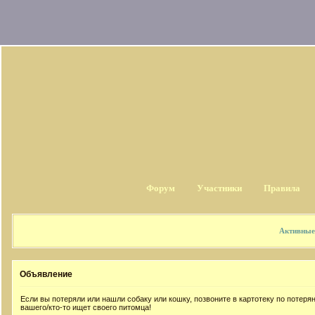
Форум
Участники
Правила
Активные
Объявление
Если вы потеряли или нашли собаку или кошку, позвоните в картотеку по потер
вашего/кто-то ищет своего питомца!