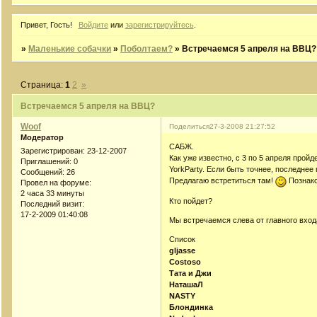
Привет, Гость!
Войдите
или
зарегистрируйтесь
.
»
Маленькие собачки
»
Поболтаем?
»
Встречаемся 5 апреля на ВВЦ?
Страница:
1
2
»
Встречаемся 5 апреля на ВВЦ?
Woof
Поделиться
27-3-2008 21:27:52
Модератор
САБЖ.
Зарегистрирован
: 23-12-2007
Как уже известно, с 3 по 5 апреля прой
Приглашений:
0
YorkParty. Если быть точнее, последнее 
Сообщений:
26
Предлагаю встретиться там!
Познако
Провел на форуме:
2 часа 33 минуты
Кто пойдет?
Последний визит:
17-2-2009 01:40:08
Мы встречаемся слева от главного входа
Список
gljasse
Costoso
Тата и Джи
НаташаЛ
NASTY
Блондинка