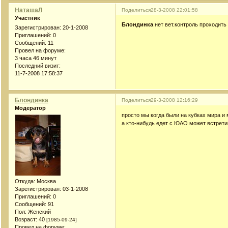
НаташаЛ
Поделиться
28-3-2008 22:01:58
Участник
Блондинка
нет вет.контроль проходить
Зарегистрирован
: 20-1-2008
Приглашений:
0
Сообщений:
11
Провел на форуме:
3 часа 46 минут
Последний визит:
11-7-2008 17:58:37
Блондинка
Поделиться
29-3-2008 12:16:29
Модератор
просто мы когда были на кубках мира и 
а кто-нибудь едет с ЮАО может встрет
Откуда:
Москва
Зарегистрирован
: 03-1-2008
Приглашений:
0
Сообщений:
91
Пол:
Женский
Возраст:
40
[1985-09-24]
Провел на форуме: