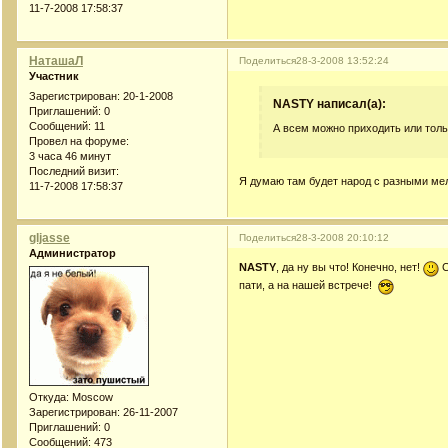
11-7-2008 17:58:37
НаташаЛ
Поделиться
28-3-2008 13:52:24
Участник
Зарегистрирован
: 20-1-2008
NASTY написал(а):
Приглашений:
0
Сообщений:
11
А всем можно приходить или толь
Провел на форуме:
3 часа 46 минут
Последний визит:
Я думаю там будет народ с разными мел
11-7-2008 17:58:37
gljasse
Поделиться
28-3-2008 20:10:12
Администратор
NASTY
, да ну вы что! Конечно, нет!
С
пати, а на нашей встрече!
Откуда:
Moscow
Зарегистрирован
: 26-11-2007
Приглашений:
0
Сообщений:
473