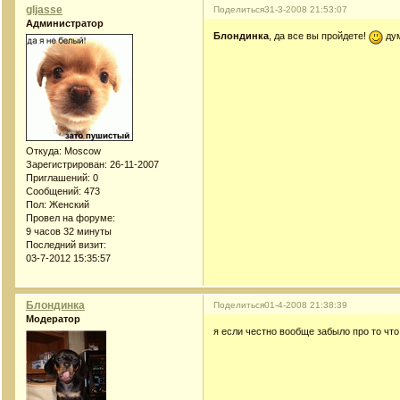
gljasse
Поделиться
31-3-2008 21:53:07
Администратор
Блондинка
, да все вы пройдете!
дум
Откуда:
Moscow
Зарегистрирован
: 26-11-2007
Приглашений:
0
Сообщений:
473
Пол:
Женский
Провел на форуме:
9 часов 32 минуты
Последний визит:
03-7-2012 15:35:57
Блондинка
Поделиться
01-4-2008 21:38:39
Модератор
я если честно вообще забыло про то что 