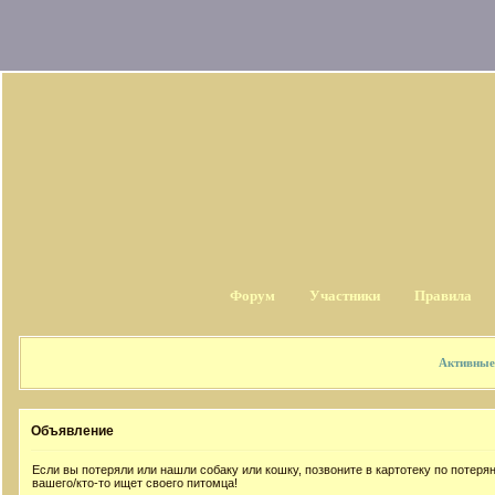
Форум
Участники
Правила
Активные
Объявление
Если вы потеряли или нашли собаку или кошку, позвоните в картотеку по потер
вашего/кто-то ищет своего питомца!