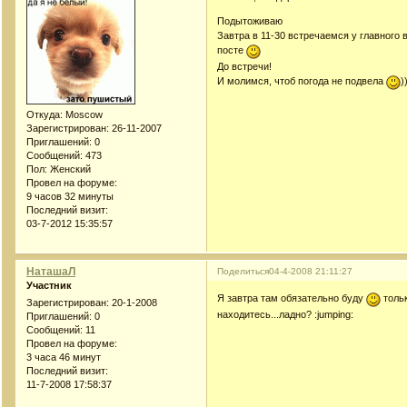
Подытоживаю
Завтра в 11-30 встречаемся у главного в
посте
До встречи!
И молимся, чтоб погода не подвела
)
Откуда:
Moscow
Зарегистрирован
: 26-11-2007
Приглашений:
0
Сообщений:
473
Пол:
Женский
Провел на форуме:
9 часов 32 минуты
Последний визит:
03-7-2012 15:35:57
НаташаЛ
Поделиться
04-4-2008 21:11:27
Участник
Я завтра там обязательно буду
тольк
Зарегистрирован
: 20-1-2008
находитесь...ладно? :jumping:
Приглашений:
0
Сообщений:
11
Провел на форуме:
3 часа 46 минут
Последний визит:
11-7-2008 17:58:37