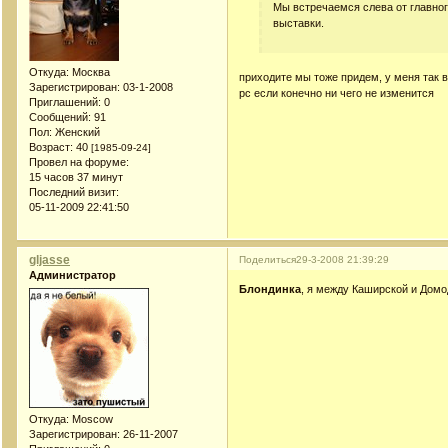
Мы встречаемся слева от главног
выставки.
Откуда:
Москва
приходите мы тоже придем, у меня так 
Зарегистрирован
: 03-1-2008
рс если конечно ни чего не изменится
Приглашений:
0
Сообщений:
91
Пол:
Женский
Возраст:
40
[1985-09-24]
Провел на форуме:
15 часов 37 минут
Последний визит:
05-11-2009 22:41:50
gljasse
Поделиться
29-3-2008 21:39:29
Администратор
Блондинка
, я между Каширской и Дом
Откуда:
Moscow
Зарегистрирован
: 26-11-2007