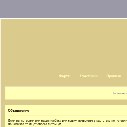
Форум
Участники
Правила
Активные
Объявление
Если вы потеряли или нашли собаку или кошку, позвоните в картотеку по потер
вашего/кто-то ищет своего питомца!