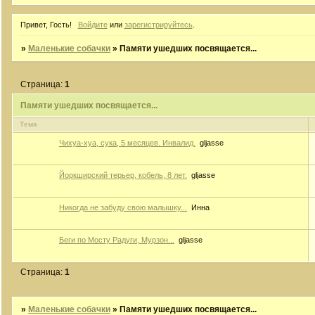
Привет, Гость!
Войдите
или
зарегистрируйтесь
.
»
Маленькие собачки
»
Памяти ушедших посвящается...
Страница:
1
Памяти ушедших посвящается...
Тема
Чихуа-хуа, сука, 5 месяцев. Инвалид.
gljasse
Йоркширский терьер, кобель, 8 лет.
gljasse
Никогда не забуду свою малышку...
Инна
Беги по Мосту Радуги, Мурзон...
gljasse
Страница:
1
»
Маленькие собачки
»
Памяти ушедших посвящается...