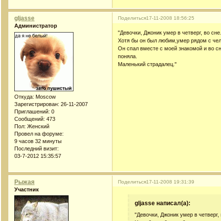
gljasse
Поделиться
17-11-2008 18:56:25
Администратор
"Девочки, Джоник умер в четверг, во сне
Хотя бы он был любим,умер рядом с чел
Он спал вместе с моей знакомой и во с
поняла.
Маленький страдалец."
Откуда:
Moscow
Зарегистрирован
: 26-11-2007
Приглашений:
0
Сообщений:
473
Пол:
Женский
Провел на форуме:
9 часов 32 минуты
Последний визит:
03-7-2012 15:35:57
Рыжая
Поделиться
17-11-2008 19:31:39
Участник
gljasse написал(а):
"Девочки, Джоник умер в четверг, 