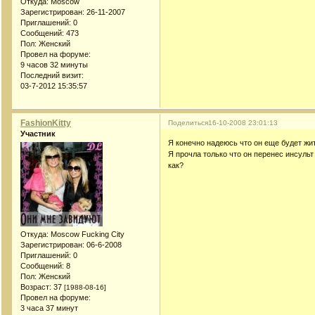
Откуда:
Moscow
Зарегистрирован
: 26-11-2007
Приглашений:
0
Сообщений:
473
Пол:
Женский
Провел на форуме:
9 часов 32 минуты
Последний визит:
03-7-2012 15:35:57
FashionKitty
Поделиться
16-10-2008 23:01:13
Участник
Я конечно надеюсь что он еще будет жит
Я прочла только что он перенес инсульт 
как?
Откуда:
Moscow Fucking City
Зарегистрирован
: 06-6-2008
Приглашений:
0
Сообщений:
8
Пол:
Женский
Возраст:
37
[1988-08-16]
Провел на форуме:
3 часа 37 минут