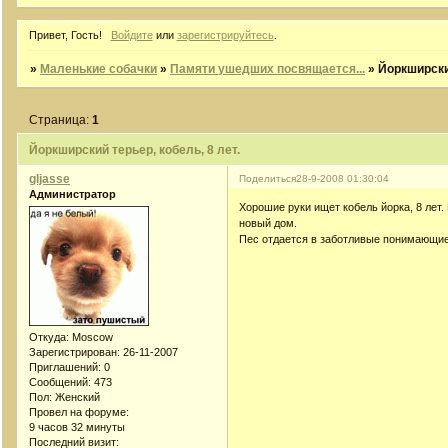
Привет, Гость!
Войдите
или
зарегистрируйтесь
.
»
Маленькие собачки
»
Памяти ушедших посвящается...
»
Йоркширский
Страница:
1
Йоркширский терьер, кобель, 8 лет.
gljasse
Поделиться
28-9-2008 01:30:04
Администратор
Хорошие руки ищет кобель йорка, 8 лет.
новый дом.
Пес отдается в заботливые понимающие 
Откуда:
Moscow
Зарегистрирован
: 26-11-2007
Приглашений:
0
Сообщений:
473
Пол:
Женский
Провел на форуме:
9 часов 32 минуты
Последний визит: