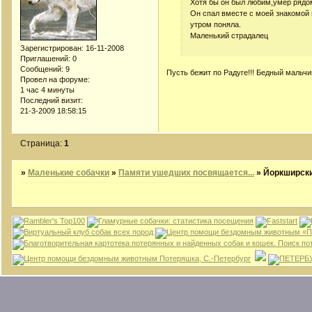
Хотя бы он был любим,умер рядом
Он спал вместе с моей знакомой 
утром поняла.
Маленький страдалец
Зарегистрирован
: 16-11-2008
Приглашений:
0
Сообщений:
9
Пусть бежит по Радуге!!! Бедный мальчи
Провел на форуме:
1 час 4 минуты
Последний визит:
21-3-2009 18:58:15
Страница:
1
»
Маленькие собачки
»
Памяти ушедших посвящается...
»
Йоркширский