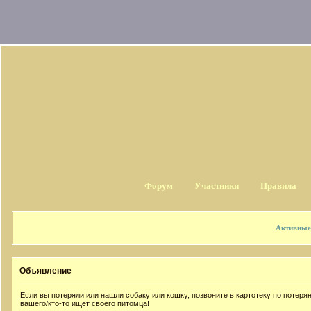
Форум
Участники
Правила
Активные
Объявление
Если вы потеряли или нашли собаку или кошку, позвоните в картотеку по потер
вашего/кто-то ищет своего питомца!