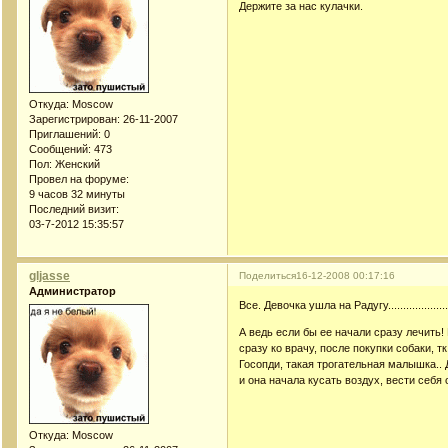
Держите за нас кулачки.
Откуда:
Moscow
Зарегистрирован
: 26-11-2007
Приглашений:
0
Сообщений:
473
Пол:
Женский
Провел на форуме:
9 часов 32 минуты
Последний визит:
03-7-2012 15:35:57
gljasse
Поделиться
16-12-2008 00:17:16
Администратор
Все. Девочка ушла на Радугу....................
А ведь если бы ее начали сразу лечить!
сразу ко врачу, после покупки собаки, т
Госопди, такая трогательная малышка.. 
и она начала кусать воздух, вести себя о
Откуда:
Moscow