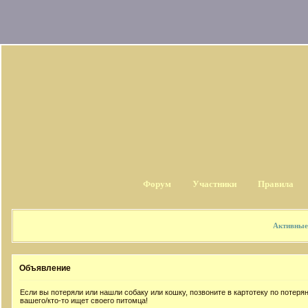
Форум
Участники
Правила
Активные
Объявление
Если вы потеряли или нашли собаку или кошку, позвоните в картотеку по потер
вашего/кто-то ищет своего питомца!