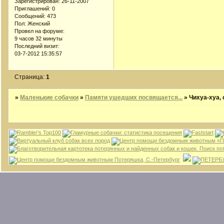
Зарегистрирован
: 26-11-2007
Приглашений:
0
Сообщений:
473
Пол:
Женский
Провел на форуме:
9 часов 32 минуты
Последний визит:
03-7-2012 15:35:57
Страница:
1
»
Маленькие собачки
»
Памяти ушедших посвящается...
»
Чихуа-хуа, 