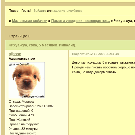
Привет, Гость!
Войдите
или
зарегистрируйтесь
.
»
Маленькие собачки
»
Памяти ушедших посвящается...
»
Чихуа-хуа, 
Страница:
1
Чихуа-хуа, сука, 5 месяцев. Инвалид.
gljasse
Поделиться
12-12-2008 21:41:46
Администратор
Девочка чихуашка, 5 месяцев, рыженька
Прежде чем писать оооочень хорошо под
сама, но надо докармливать.
Откуда:
Moscow
Зарегистрирован
: 26-11-2007
Приглашений:
0
Сообщений:
473
Пол:
Женский
Провел на форуме:
9 часов 32 минуты
Последний визит: