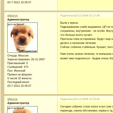
03-7-2012 15:35:57
gljasse
Поделиться
13-12-2008 22:17:38
Администратор
Были у врача..
Гидроцефалия слабо выражена. ЦП не п
сохранены, внутренние - не особо. Вну
что больше всего пугает.
Прогнозы пока осторожные. Будут еще к
делать и назначим лечение.
Сейчас собачка стабильна. Кушает, пыта
Нам очень нужны пеленки, тк малышка н
Откуда:
Moscow
может ими поделиться - будем очень бл
Зарегистрирован
: 26-11-2007
Приглашений:
0
Сообщений:
473
Пол:
Женский
Провел на форуме:
9 часов 32 минуты
Последний визит:
03-7-2012 15:35:57
gljasse
Поделиться
15-12-2008 22:25:06
Администратор
Сегодня собачке стало плохо и вот уже 
переезда, смена обстановки, корма и тд.