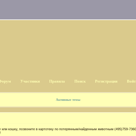
Форум
Участники
Правила
Поиск
Регистрация
Войт
Активные темы
 или кошку, позвоните в картотеку по потерянным/найденным животным (495)759-7360
!