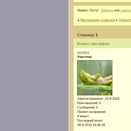
Привет, Гость!
Войдите
или
зареги
»
Маленькие собачки
»
Побол
Страница:
1
Вопрос про айфон
zennka
Участник
Зарегистрирован
: 24-9-2019
Приглашений:
0
Сообщений:
5
Провел на форуме:
9 минут
Последний визит:
30-9-2019 18:38:28