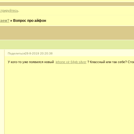
стрируйтесь
.
таем?
»
Вопрос про айфон
Поделиться
28-9-2019 20:20:38
У кого-то уже появился новый
iphone xir 64gb silver
? Классный или так себе? Сто