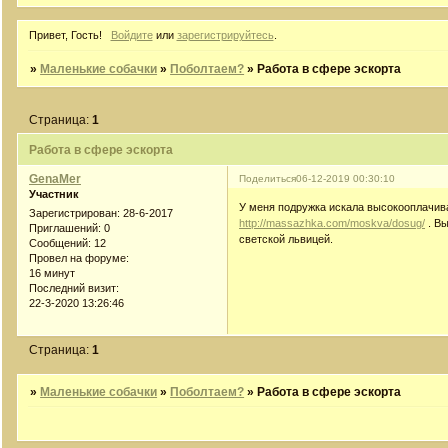
Привет, Гость!
Войдите
или
зарегистрируйтесь
.
»
Маленькие собачки
»
Поболтаем?
»
Работа в сфере эскорта
Страница:
1
Работа в сфере эскорта
GenaMer
Поделиться
06-12-2019 00:30:10
Участник
У меня подружка искала высокооплачив
Зарегистрирован
: 28-6-2017
http://massazhka.com/moskva/dosug/
. Вы
Приглашений:
0
светской львицей.
Сообщений:
12
Провел на форуме:
16 минут
Последний визит:
22-3-2020 13:26:46
Страница:
1
»
Маленькие собачки
»
Поболтаем?
»
Работа в сфере эскорта