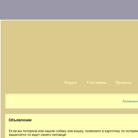
Форум
Участники
Правила
Активные
Объявление
Если вы потеряли или нашли собаку или кошку, позвоните в картотеку по потер
вашего/кто-то ищет своего питомца!